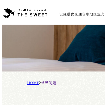
设施
膳食
交通信息
地区观光
H
常
O
见
M
问
E
题