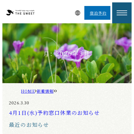
宿泊予約
月:
2026年3月
H
新
O
着
2026.3.30
M
情
4月1日(水)予約窓口休業のお知らせ
E
報
最近のお知らせ